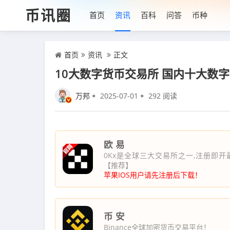
币讯圈
首页
资讯
百科
问答
币种
首页
资讯
正文
10大数字货币交易所 国内十大数
万邦
2025-07-01
292 阅读
欧 易
0Kx是全球三大交易所之一,注册即开
【推荐】
苹果IOS用户请先注册后下载！
币 安
Binance全球加密货币交易平台！