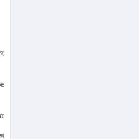
突
进
在
创