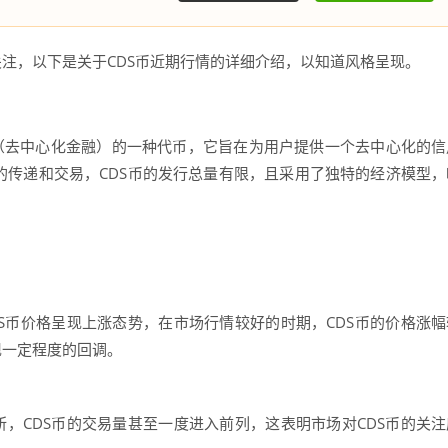
关注，以下是关于CDS币近期行情的详细介绍，以知道风格呈现。
是基于DeFi（去中心化金融）的一种代币，它旨在为用户提供一个去中心化的
的传递和交易，CDS币的发行总量有限，且采用了独特的经济模型，
DS币价格呈现上涨态势，在市场行情较好的时期，CDS币的价格涨幅
现一定程度的回调。
所，CDS币的交易量甚至一度进入前列，这表明市场对CDS币的关注