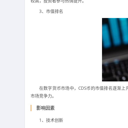
较高，投资者参与热情提升。
3、市值排名
在数字货币市场中，CDS币的市值排名逐渐上
市场竞争力。
影响因素
1、技术创新