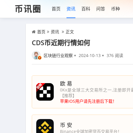
币讯圈
首页
资讯
百科
问答
币种
首页
资讯
正文
CDS币近期行情如何
区块链行业观察
2024-10-13
376 阅读
欧 易
0Kx是全球三大交易所之一,注册即开
【推荐】
苹果IOS用户请先注册后下载！
币 安
Binance全球加密货币交易平台！