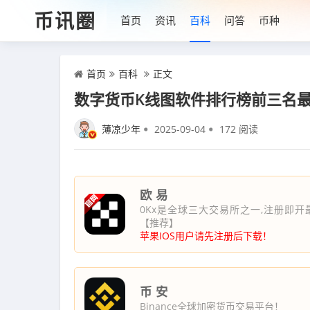
币讯圈
首页
资讯
百科
问答
币种
首页
百科
正文
数字货币K线图软件排行榜前三名最新
薄凉少年
2025-09-04
172 阅读
欧 易
0Kx是全球三大交易所之一,注册即开
【推荐】
苹果IOS用户请先注册后下载！
币 安
Binance全球加密货币交易平台！