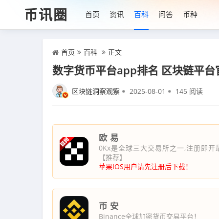
币讯圈
首页
资讯
百科
问答
币种
首页
百科
正文
数字货币平台app排名 区块链平
区块链洞察观察
2025-08-01
145 阅读
欧 易
0Kx是全球三大交易所之一,注册即开
【推荐】
苹果IOS用户请先注册后下载！
币 安
Binance全球加密货币交易平台！