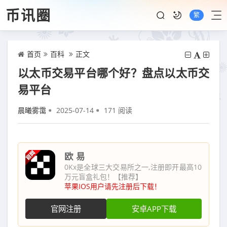
币讯圈
繁
首页
百科
正文
以太币交易平台哪个好？盘点以太币交
易平台
晨曦雾霭
2025-07-14
171 阅读
欧 易
0Kx是全球三大交易所之一,注册即开最高10
万元盲盒礼包！【推荐】
苹果IOS用户请先注册后下载！
官网注册
安卓APP下载