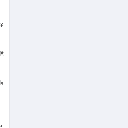
余
做
情
帮