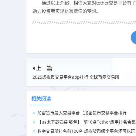
通过以上介绍，相信大家对tether交易平台有
助力投资者实现财富增值的梦想。
上一篇
2025虚拟币交易平台app排行 全球币圈交易所
相关阅读
加密货币最大交易平台（加密货币交易平台排行
【usdt下载安装 钱包】_前10名Tether应用排名合集
数字交易所排名前100名 虚拟货币哪个平台还可以玩