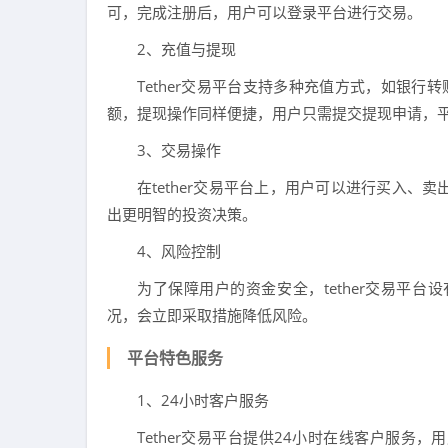
可，完成注册后，用户可以登录平台进行交易。
2、充值与提现
Tether交易平台支持多种充值方式，如银行
额，提现操作同样便捷，用户只需提交提现申请，
3、交易操作
在tether交易平台上，用户可以进行买入
出更明智的投资决策。
4、风险控制
为了保障用户的资金安全，tether交易平
况，会立即采取措施降低风险。
平台特色服务
1、24小时客户服务
Tether交易平台提供24小时在线客户服