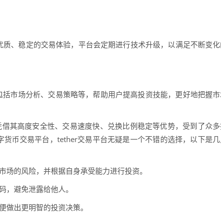
优质、稳定的交易体验，平台会定期进行技术升级，以满足不断变化
源，包括市场分析、交易策略等，帮助用户提高投资技能，更好地把握市
一，凭借其高度安全性、交易速度快、兑换比例稳定等优势，受到了众多
货币交易平台，tether交易平台无疑是一个不错的选择，以下是几
币市场的风险，并根据自身承受能力进行投资。
码，避免泄露给他人。
以便做出更明智的投资决策。