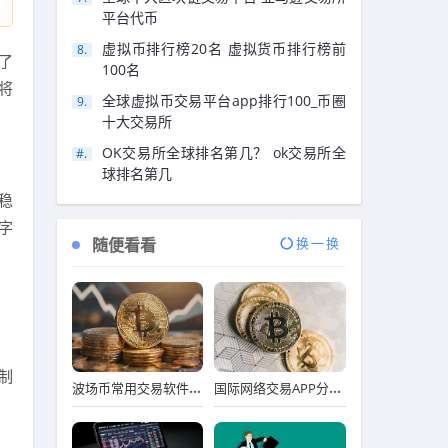
平台代币
虚拟币排行榜20名 虚拟货币排行榜前
了
100名
将
全球虚拟币交易平台app排行100_币圈
十大交易所
OK交易所全球排名第几？ ok交易所全
球排名第几
种稳
字
随便看看
换一换
制
波场币常用交易软件排行榜
国际网络交易APP分享_十大实用靠谱国际网络交易APP市场占有率排名