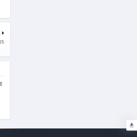
篇
25
览