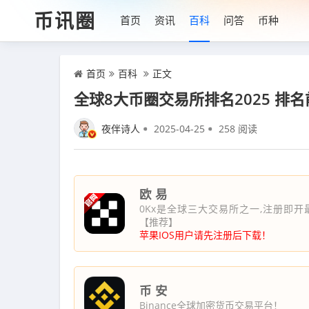
币讯圈
首页
资讯
百科
问答
币种
首页
百科
正文
全球8大币圈交易所排名2025 排
夜伴诗人
2025-04-25
258 阅读
欧 易
0Kx是全球三大交易所之一,注册即开
【推荐】
苹果IOS用户请先注册后下载！
币 安
Binance全球加密货币交易平台！